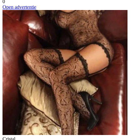
0
Open advertentie
Cristal