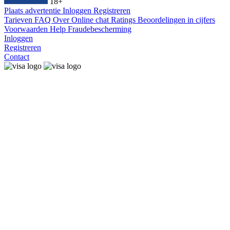
18+
Plaats advertentie
Inloggen
Registreren
Tarieven
FAQ
Over
Online chat
Ratings
Beoordelingen in cijfers
Voorwaarden
Help
Fraudebescherming
Inloggen
Registreren
Contact