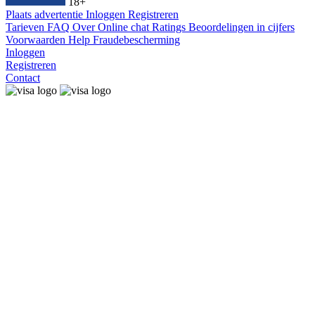
18+
Plaats advertentie
Inloggen
Registreren
Tarieven
FAQ
Over
Online chat
Ratings
Beoordelingen in cijfers
Voorwaarden
Help
Fraudebescherming
Inloggen
Registreren
Contact