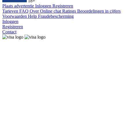
18+
Plaats advertentie
Inloggen
Registreren
Tarieven
FAQ
Over
Online chat
Ratings
Beoordelingen in cijfers
Voorwaarden
Help
Fraudebescherming
Inloggen
Registreren
Contact