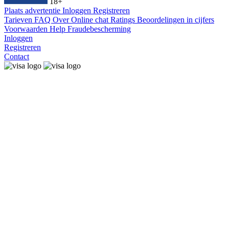
18+
Plaats advertentie
Inloggen
Registreren
Tarieven
FAQ
Over
Online chat
Ratings
Beoordelingen in cijfers
Voorwaarden
Help
Fraudebescherming
Inloggen
Registreren
Contact