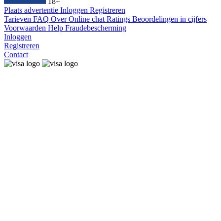
18+
Plaats advertentie
Inloggen
Registreren
Tarieven
FAQ
Over
Online chat
Ratings
Beoordelingen in cijfers
Voorwaarden
Help
Fraudebescherming
Inloggen
Registreren
Contact