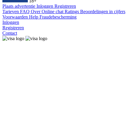
18+
Plaats advertentie
Inloggen
Registreren
Tarieven
FAQ
Over
Online chat
Ratings
Beoordelingen in cijfers
Voorwaarden
Help
Fraudebescherming
Inloggen
Registreren
Contact