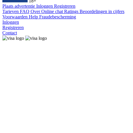
18+
Plaats advertentie
Inloggen
Registreren
Tarieven
FAQ
Over
Online chat
Ratings
Beoordelingen in cijfers
Voorwaarden
Help
Fraudebescherming
Inloggen
Registreren
Contact