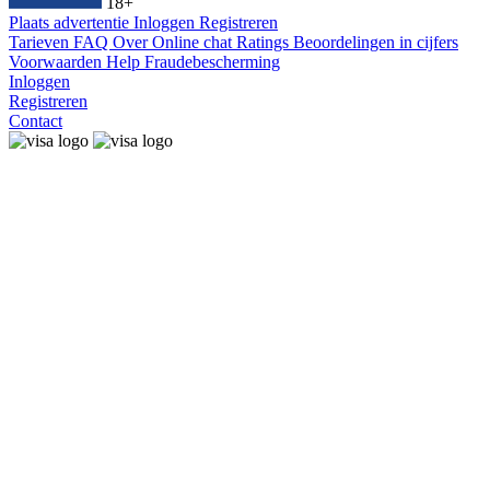
18+
Plaats advertentie
Inloggen
Registreren
Tarieven
FAQ
Over
Online chat
Ratings
Beoordelingen in cijfers
Voorwaarden
Help
Fraudebescherming
Inloggen
Registreren
Contact