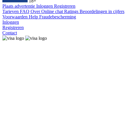
18+
Plaats advertentie
Inloggen
Registreren
Tarieven
FAQ
Over
Online chat
Ratings
Beoordelingen in cijfers
Voorwaarden
Help
Fraudebescherming
Inloggen
Registreren
Contact