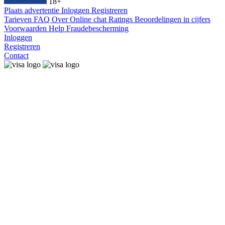
18+
Plaats advertentie
Inloggen
Registreren
Tarieven
FAQ
Over
Online chat
Ratings
Beoordelingen in cijfers
Voorwaarden
Help
Fraudebescherming
Inloggen
Registreren
Contact