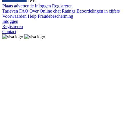
18+
Plaats advertentie
Inloggen
Registreren
Tarieven
FAQ
Over
Online chat
Ratings
Beoordelingen in cijfers
Voorwaarden
Help
Fraudebescherming
Inloggen
Registreren
Contact