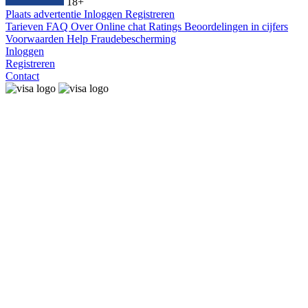
18+
Plaats advertentie
Inloggen
Registreren
Tarieven
FAQ
Over
Online chat
Ratings
Beoordelingen in cijfers
Voorwaarden
Help
Fraudebescherming
Inloggen
Registreren
Contact