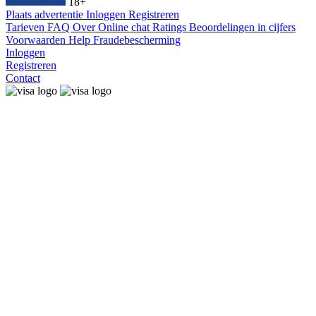
18+
Plaats advertentie
Inloggen
Registreren
Tarieven
FAQ
Over
Online chat
Ratings
Beoordelingen in cijfers
Voorwaarden
Help
Fraudebescherming
Inloggen
Registreren
Contact