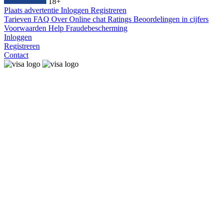
18+
Plaats advertentie
Inloggen
Registreren
Tarieven
FAQ
Over
Online chat
Ratings
Beoordelingen in cijfers
Voorwaarden
Help
Fraudebescherming
Inloggen
Registreren
Contact