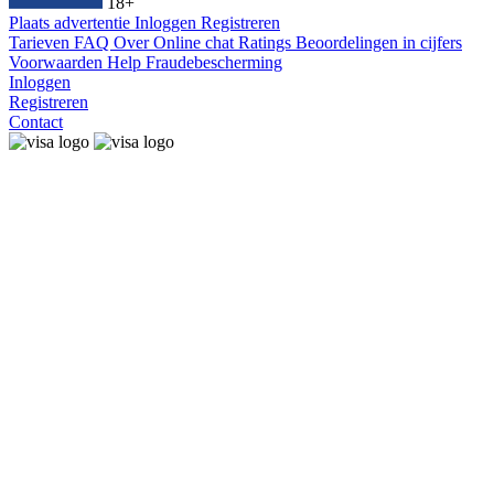
18+
Plaats advertentie
Inloggen
Registreren
Tarieven
FAQ
Over
Online chat
Ratings
Beoordelingen in cijfers
Voorwaarden
Help
Fraudebescherming
Inloggen
Registreren
Contact