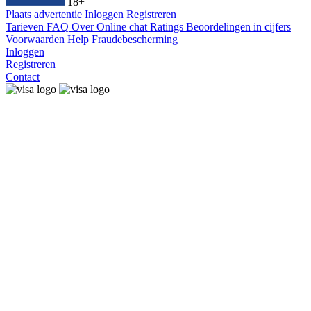
18+
Plaats advertentie
Inloggen
Registreren
Tarieven
FAQ
Over
Online chat
Ratings
Beoordelingen in cijfers
Voorwaarden
Help
Fraudebescherming
Inloggen
Registreren
Contact