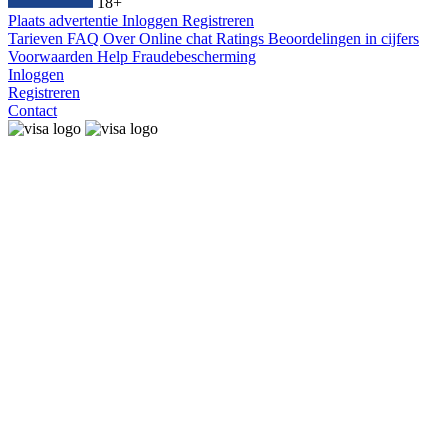
18+
Plaats advertentie
Inloggen
Registreren
Tarieven
FAQ
Over
Online chat
Ratings
Beoordelingen in cijfers
Voorwaarden
Help
Fraudebescherming
Inloggen
Registreren
Contact