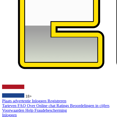
18+
Plaats advertentie
Inloggen
Registreren
Tarieven
FAQ
Over
Online chat
Ratings
Beoordelingen in cijfers
Voorwaarden
Help
Fraudebescherming
Inloggen