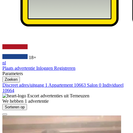
18+
nl
Plaats advertentie
Inloggen
Registreren
Parameters
Zoeken
Discreet adres/uitgang
1
Appartement
10663
Salon
0
Individueel
10664
Escort advertenties uit
Terneuzen
We hebben
1
advertentie
Sorteren op