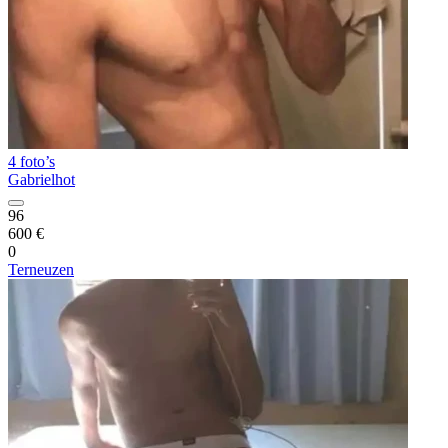
4 foto’s
Gabrielhot
96
600 €
0
Terneuzen