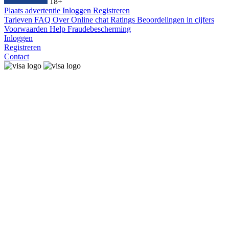
18+
Plaats advertentie
Inloggen
Registreren
Tarieven
FAQ
Over
Online chat
Ratings
Beoordelingen in cijfers
Voorwaarden
Help
Fraudebescherming
Inloggen
Registreren
Contact