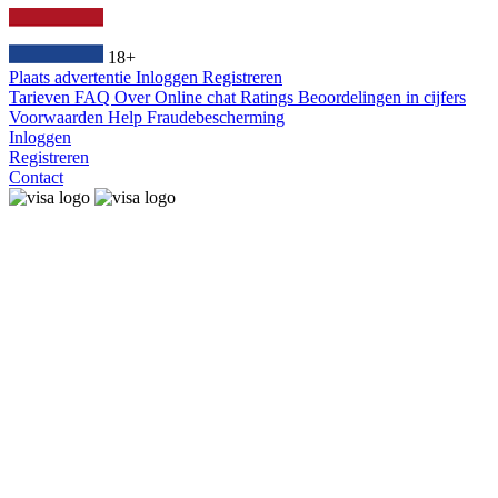
18+
Plaats advertentie
Inloggen
Registreren
Tarieven
FAQ
Over
Online chat
Ratings
Beoordelingen in cijfers
Voorwaarden
Help
Fraudebescherming
Inloggen
Registreren
Contact