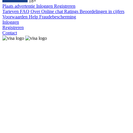
18+
Plaats advertentie
Inloggen
Registreren
Tarieven
FAQ
Over
Online chat
Ratings
Beoordelingen in cijfers
Voorwaarden
Help
Fraudebescherming
Inloggen
Registreren
Contact