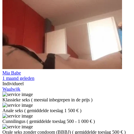
Mia Babe
1 maand geleden
Individueel
Waalwijk
Klassieke seks
(
meestal inbegrepen in de prijs
)
Anale seks
(
gemiddelde toeslag 1 500 €
)
Cunnilingus
(
gemiddelde toeslag 500 - 1 000 €
)
Orale seks zonder condoom (BBBJ)
(
gemiddelde toeslag 500 €
)