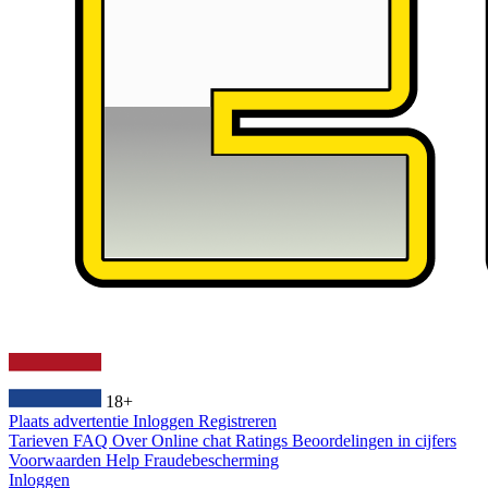
18+
Plaats advertentie
Inloggen
Registreren
Tarieven
FAQ
Over
Online chat
Ratings
Beoordelingen in cijfers
Voorwaarden
Help
Fraudebescherming
Inloggen