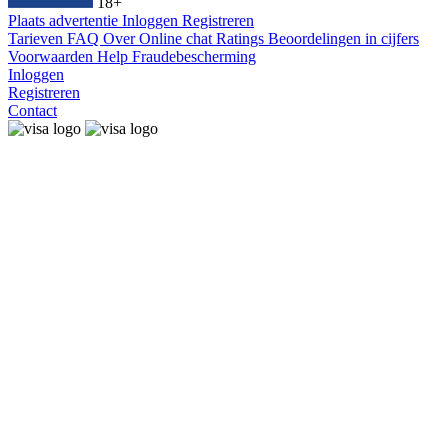
18+
Plaats advertentie
Inloggen
Registreren
Tarieven
FAQ
Over
Online chat
Ratings
Beoordelingen in cijfers
Voorwaarden
Help
Fraudebescherming
Inloggen
Registreren
Contact