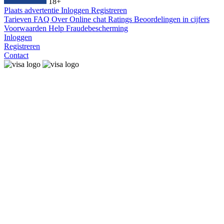
18+
Plaats advertentie
Inloggen
Registreren
Tarieven
FAQ
Over
Online chat
Ratings
Beoordelingen in cijfers
Voorwaarden
Help
Fraudebescherming
Inloggen
Registreren
Contact